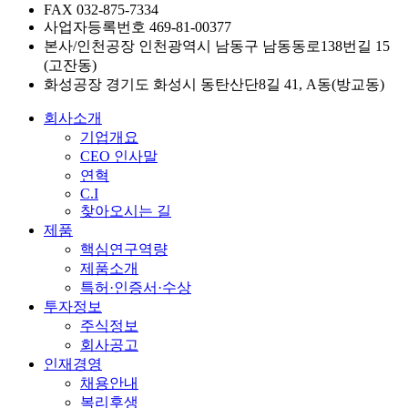
FAX
032-875-7334
사업자등록번호
469-81-00377
본사/인천공장
인천광역시 남동구 남동동로138번길 15
(고잔동)
화성공장
경기도 화성시 동탄산단8길 41, A동(방교동)
회사소개
기업개요
CEO 인사말
연혁
C.I
찾아오시는 길
제품
핵심연구역량
제품소개
특허·인증서·수상
투자정보
주식정보
회사공고
인재경영
채용안내
복리후생