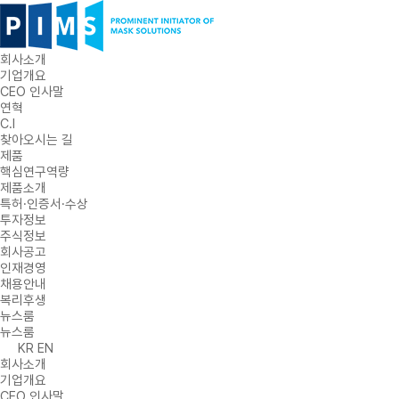
회사소개
기업개요
CEO 인사말
연혁
C.I
찾아오시는 길
제품
핵심연구역량
제품소개
특허·인증서·수상
투자정보
주식정보
회사공고
인재경영
채용안내
복리후생
뉴스룸
뉴스룸
KR
EN
회사소개
기업개요
CEO 인사말