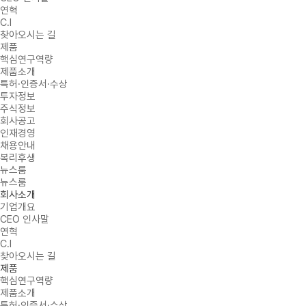
연혁
C.I
찾아오시는 길
제품
핵심연구역량
제품소개
특허·인증서·수상
투자정보
주식정보
회사공고
인재경영
채용안내
복리후생
뉴스룸
뉴스룸
회사소개
기업개요
CEO 인사말
연혁
C.I
찾아오시는 길
제품
핵심연구역량
제품소개
특허·인증서·수상