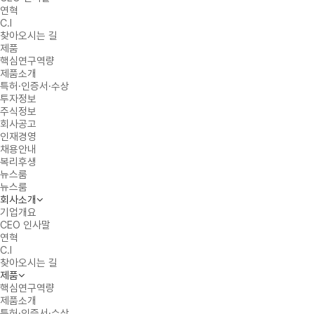
연혁
C.I
찾아오시는 길
제품
핵심연구역량
제품소개
특허·인증서·수상
투자정보
주식정보
회사공고
인재경영
채용안내
복리후생
뉴스룸
뉴스룸
회사소개
기업개요
CEO 인사말
연혁
C.I
찾아오시는 길
제품
핵심연구역량
제품소개
특허·인증서·수상