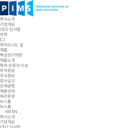
회사소개
기업개요
CEO 인사말
연혁
C.I
찾아오시는 길
제품
핵심연구역량
제품소개
특허·인증서·수상
투자정보
주식정보
회사공고
인재경영
채용안내
복리후생
뉴스룸
뉴스룸
KR
EN
회사소개
기업개요
CEO 인사말