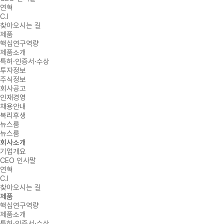
연혁
C.I
찾아오시는 길
제품
핵심연구역량
제품소개
특허·인증서·수상
투자정보
주식정보
회사공고
인재경영
채용안내
복리후생
뉴스룸
뉴스룸
회사소개
기업개요
CEO 인사말
연혁
C.I
찾아오시는 길
제품
핵심연구역량
제품소개
특허·인증서·수상