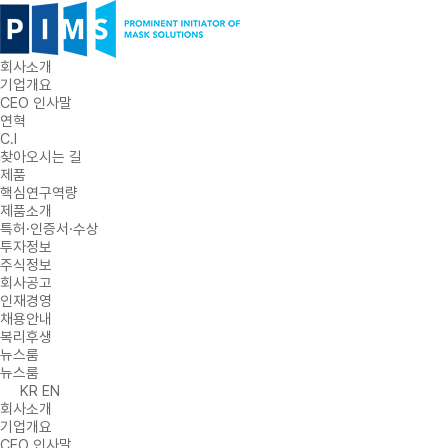
회사소개
기업개요
CEO 인사말
연혁
C.I
찾아오시는 길
제품
핵심연구역량
제품소개
특허·인증서·수상
투자정보
주식정보
회사공고
인재경영
채용안내
복리후생
뉴스룸
뉴스룸
KR
EN
회사소개
기업개요
CEO 인사말