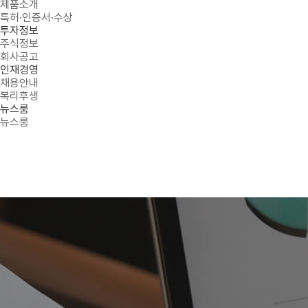
제품소개
특허·인증서·수상
투자정보
주식정보
회사공고
인재경영
채용안내
복리후생
뉴스룸
뉴스룸