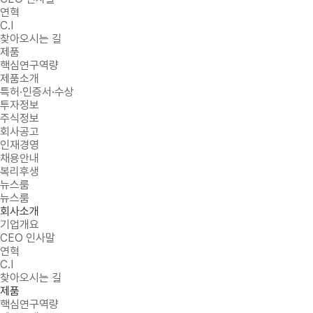
연혁
C.I
찾아오시는 길
제품
핵심연구역량
제품소개
특허·인증서·수상
투자정보
주식정보
회사공고
인재경영
채용안내
복리후생
뉴스룸
뉴스룸
회사소개
기업개요
CEO 인사말
연혁
C.I
찾아오시는 길
제품
핵심연구역량