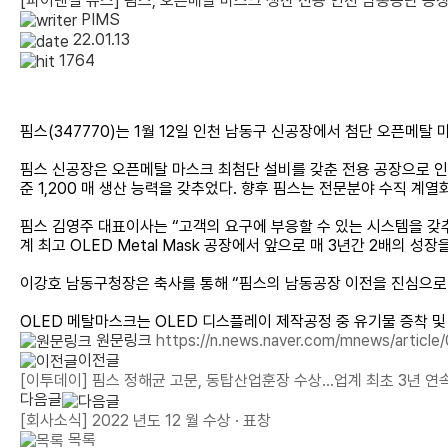
[파이낸셜 뉴스] 핌스, 오픈메탈 마스크 생산 전용 인천 남동공단 공
PIMS
22.01.13
1764
핌스(347770)는 1월 12일 인천 남동구 신공장에서 첨단 오픈메
핌스 신공장은 오픈메탈 마스크 최첨단 설비를 갖춘 전용 공장으로 인천
준 1,200 매 생산 능력을 갖추었다. 향후 핌스는 전문분야 수직 계
핌스 김영주 대표이사는 “고객의 요구에 부응할 수 있는 시스템을 갖
계 최고 OLED Metal Mask 공장에서 앞으로 매 3년간 2배의
이강호 남동구청장은 축사를 통해 “핌스의 남동공장 이전을 진심으로 
OLED 메탈마스크는 OLED 디스플레이 제작공정 중 유기물 증착 및
원문링크
https://n.news.naver.com/mnews/articl
이전글
[이투데이] 핌스 정해균 고문, 동탑산업훈장 수상…업계 최초 3년 연
다음글
[회사소식] 2022 년도 12 월 수상 · 표창
목록