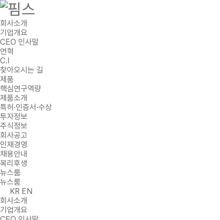
회사소개
기업개요
CEO 인사말
연혁
C.I
찾아오시는 길
제품
핵심연구역량
제품소개
특허·인증서·수상
투자정보
주식정보
회사공고
인재경영
채용안내
복리후생
뉴스룸
뉴스룸
KR
EN
회사소개
기업개요
CEO 인사말