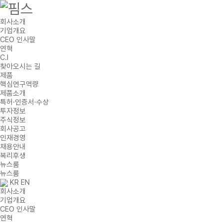
회사소개
기업개요
CEO 인사말
연혁
C.I
찾아오시는 길
제품
핵심연구역량
제품소개
특허·인증서·수상
투자정보
주식정보
회사공고
인재경영
채용안내
복리후생
뉴스룸
뉴스룸
KR
EN
회사소개
기업개요
CEO 인사말
연혁