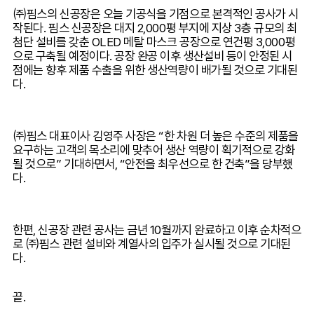
㈜핌스의 신공장은 오늘 기공식을 기점으로 본격적인 공사가 시
작된다
.
핌스 신공장은 대지
2,000
평 부지에 지상
3
층 규모의 최
첨단 설비를 갖춘
OLED
메탈 마스크 공장으로 연건평
3,000
평
으로 구축될 예정이다
.
공장 완공 이후 생산설비 등이 안정된 시
점에는 향후 제품 수출을 위한 생산역량이 배가될 것으로 기대된
다
.
㈜핌스 대표이사 김영주 사장은 “한 차원 더 높은 수준의 제품을
요구하는 고객의 목소리에 맞추어 생산 역량이 획기적으로 강화
될 것으로” 기대하면서
,
“안전을 최우선으로 한 건축”을 당부했
다
.
한편
,
신공장 관련 공사는 금년
10
월까지 완료하고 이후 순차적으
로 ㈜핌스 관련 설비와 계열사의 입주가 실시될 것으로 기대된
다
.
끝
.