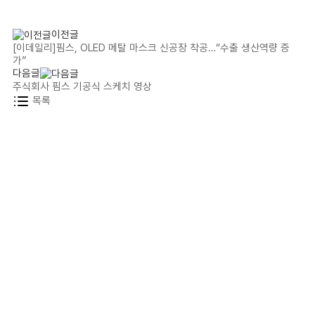
이전글
[이데일리]핌스, OLED 메탈 마스크 신공장 착공…“수출 생산역량 증
가”
다음글
주식회사 핌스 기공식 스케치 영상
목록