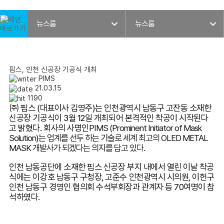
뉴스룸
뉴스룸
핌스, 인천 신공장 기공식 개최
PIMS
21.03.15
1190
㈜ 핌스
(
대표이사 김영주
)
는 인천광역시 남동구 고잔동 소재한
신공장 기공식이
3
월
12
일 개최되어 본격적인 착공이 시작된다
고 밝혔다
.
회사의 사명인
PIMS (Prominent Initiator of Mask
Solution)
는 업계를 선두 하는 기술로 세계 최고의
OLED METAL
MASK
개발사가 되겠다는 의지를 담고 있다
.
인천 남동공단에 소재한 핌스 신공장 부지 내에서 열린 이날 착공
식에는 이강호 남동구 구청장
,
고준수 인천광역시 시의원
,
이헌구
인천 남동구 경영인 협의회 수석부회장과 관계자 등
70
여명이 참
석하였다
.