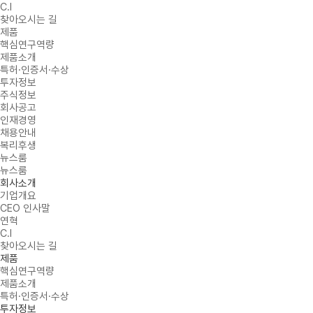
C.I
찾아오시는 길
제품
핵심연구역량
제품소개
특허·인증서·수상
투자정보
주식정보
회사공고
인재경영
채용안내
복리후생
뉴스룸
뉴스룸
회사소개
기업개요
CEO 인사말
연혁
C.I
찾아오시는 길
제품
핵심연구역량
제품소개
특허·인증서·수상
투자정보