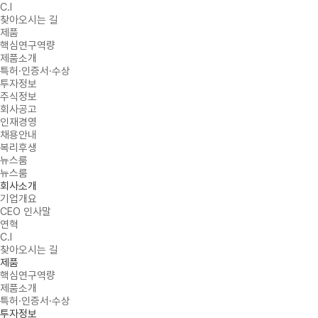
C.I
찾아오시는 길
제품
핵심연구역량
제품소개
특허·인증서·수상
투자정보
주식정보
회사공고
인재경영
채용안내
복리후생
뉴스룸
뉴스룸
회사소개
기업개요
CEO 인사말
연혁
C.I
찾아오시는 길
제품
핵심연구역량
제품소개
특허·인증서·수상
투자정보