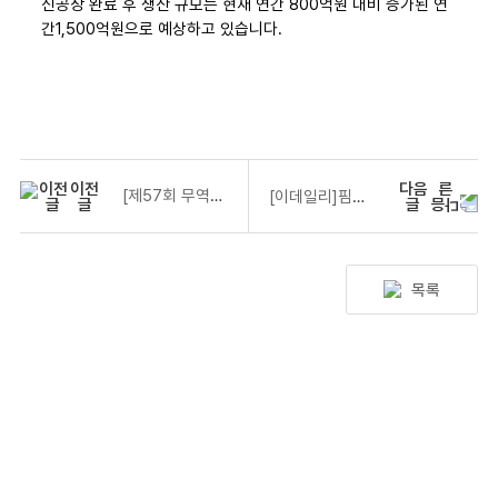
신공장 완료 후 생산 규모는 현재 연간 800억원 대비 증가된 연
간1,500억원으로 예상하고 있습니다.
이전
다음
[제57회 무역의 날] 철탑산업훈장 김영주(金永周) | (주)핌스 대표이사
[이데일리]핌스, OLED 메탈 마스크 신공장 착공…“수출 생산역량 증가”
글
글
목록