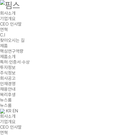
회사소개
기업개요
CEO 인사말
연혁
C.I
찾아오시는 길
제품
핵심연구역량
제품소개
특허·인증서·수상
투자정보
주식정보
회사공고
인재경영
채용안내
복리후생
뉴스룸
뉴스룸
KR
EN
회사소개
기업개요
CEO 인사말
연혁