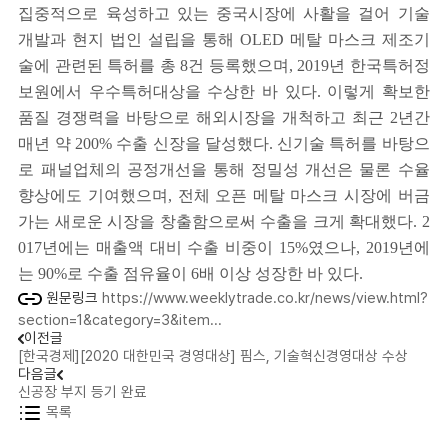
집중적으로 육성하고 있는 중국시장에 사활을 걸어 기술
개발과 현지 법인 설립을 통해
OLED
메탈 마스크 제조기
술에 관련된 특허를 총
8
건 등록했으며
, 2019
년 한국특허정
보원에서 우수특허대상을 수상한 바 있다
.
이렇게 확보한
품질 경쟁력을 바탕으로 해외시장을 개척하고 최근
2
년간
매년 약
200%
수출 신장을 달성했다
.
신기술 특허를 바탕으
로 패널업체의 공정개선을 통해 정밀성 개선은 물론 수율
향상에도 기여했으며
,
전체 오픈 메탈 마스크 시장에 버금
가는 새로운 시장을 창출함으로써 수출을 크게 확대했다
. 2
017
년에는 매출액 대비 수출 비중이
15%
였으나
, 2019
년에
는
90%
로 수출 점유율이
6
배 이상 성장한 바 있다
.
원문링크
https://www.weeklytrade.co.kr/news/view.html?
section=1&category=3&item...
이전글
[한국경제][2020 대한민국 경영대상] 핌스, 기술혁신경영대상 수상
다음글
신공장 부지 등기 완료
목록