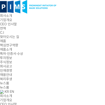
회사소개
기업개요
CEO 인사말
연혁
C.I
찾아오시는 길
제품
핵심연구역량
제품소개
특허·인증서·수상
투자정보
주식정보
회사공고
인재경영
채용안내
복리후생
뉴스룸
뉴스룸
KR
EN
회사소개
기업개요
CEO 인사말