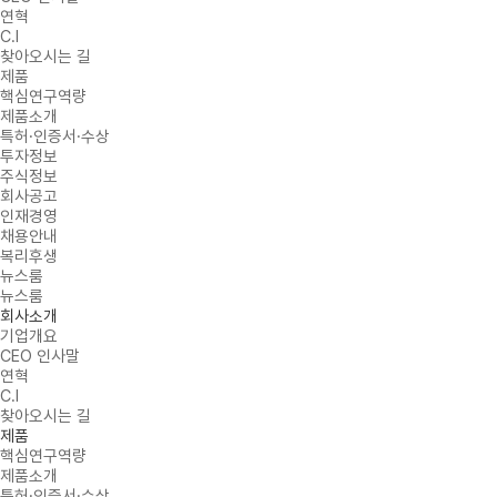
연혁
C.I
찾아오시는 길
제품
핵심연구역량
제품소개
특허·인증서·수상
투자정보
주식정보
회사공고
인재경영
채용안내
복리후생
뉴스룸
뉴스룸
회사소개
기업개요
CEO 인사말
연혁
C.I
찾아오시는 길
제품
핵심연구역량
제품소개
특허·인증서·수상