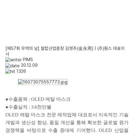
[제57회 무역의 날] 철탑산업훈장 김영주(金永周) | (주)핌스 대표이
사
PIMS
20.12.09
1326
●수출품목
: OLED
메탈 마스크
●수출실적
: 3.6
천만불
OLED
메탈 마스크 전문 제작업체 대표로서 지속적인 기술
개발과 생산성 향상
,
품질 개선을 통해 확보한 글로벌 원가
경쟁력을 바탕으로 수출 증대에 기여했다
. OLED
산업을