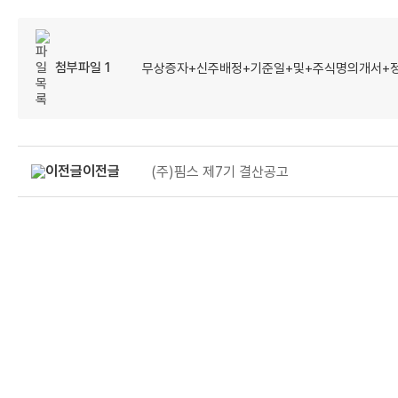
첨부파일 1
무상증자+신주배정+기준일+및+주식명의개서+정지
이전글
(주)핌스 제7기 결산공고